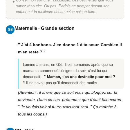
Conseil non sollicité : choisissez des devinettes que vous
💡
savez résoudre. Ou pas. Parfois se tromper devant son
enfant est la meilleure chose qu’on puisse faire.
Maternelle · Grande section
GS
” J’ai 4 bonbons. J’en donne 1 à ta sœur. Combien il
m’en reste ? “
Lamine a 5 ans, en GS. Trois semaines après que sa
maman a commencé l’énigme du soir, c’est lui qui
demandait :
” Maman, t’as une devinette pour moi ?
“
Il ne savait pas qu’il demandait des maths.
(Attention : il arrive que ce soit vous qui bloquez sur la
devinette. Dans ce cas, prétendez que c’était fait exprès.
” Je voulais voir si tu trouvais tout seul. ” Ça marche à
tous les coups.)