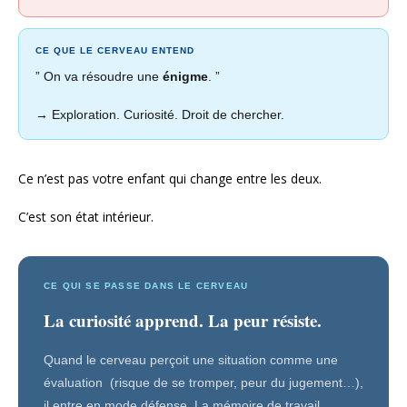
CE QUE LE CERVEAU ENTEND
” On va résoudre une
énigme
. ”
→ Exploration. Curiosité. Droit de chercher.
Ce n’est pas votre enfant qui change entre les deux.
C’est son état intérieur.
CE QUI SE PASSE DANS LE CERVEAU
La curiosité apprend. La peur résiste.
Quand le cerveau perçoit une situation comme une
évaluation (risque de se tromper, peur du jugement…),
il entre en mode défense. La mémoire de travail