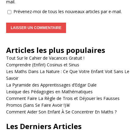
mail.
Prévenez-moi de tous les nouveaux articles par e-mail.
A
l
Articles les plus populaires
t
e
Tout Sur le Cahier de Vacances Gratuit !
r
Comprendre (Enfin!) Cosinus et Sinus
n
Les Maths Dans La Nature : Ce Que Votre Enfant Voit Sans Le
a
Savoir
t
La Pyramide des Apprentissages d’Edgar Dale
i
Lexique des Pédagogies en Mathématiques
v
Comment Faire La Règle de Trois et Déjouer les Fausses
e
Promos (Sans Se Faire Avoir !)🚨
:
Comment Aider Son Enfant À Se Concentrer En Maths ?
Les Derniers Articles