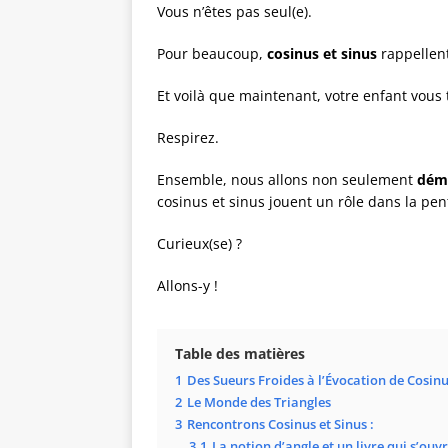
Vous n’êtes pas seul(e).
Pour beaucoup,
cosinus et sinus
rappellen
Et voilà que maintenant, votre enfant vous
Respirez.
Ensemble, nous allons non seulement
démy
cosinus et sinus jouent un rôle dans la pent
Curieux(se) ?
Allons-y !
Table des matières
1
Des Sueurs Froides à l’Évocation de Cosinu
2
Le Monde des Triangles
3
Rencontrons Cosinus et Sinus :
3.1
La notion d’angle et un livre qui s’ouv