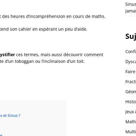
Sinu
Jama
t des heures d’incompréhension en cours de maths.
 tend son cahier en espérant un peu d’aide.
Su
Conf
stifier
ces termes, mais aussi découvrir comment
e d’un toboggan ou l’inclinaison d’un toit.
Dysca
Faire
Fract
Géom
Histo
Jeux
s et Sinus ?
Math
Multi
re