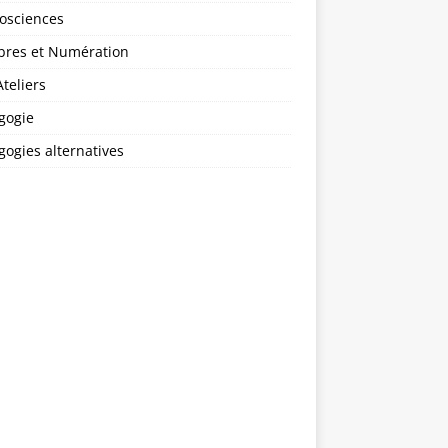
osciences
res et Numération
teliers
gogie
ogies alternatives