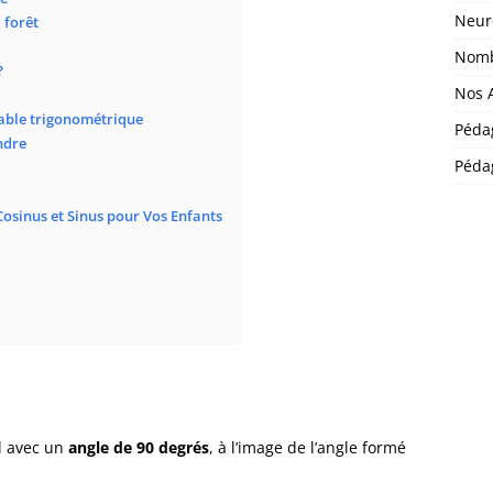
Neur
 forêt
Nomb
?
Nos A
table trigonométrique
Péda
ndre
Pédag
Cosinus et Sinus pour Vos Enfants
al avec un
angle de 90 degrés
, à l’image de l’angle formé