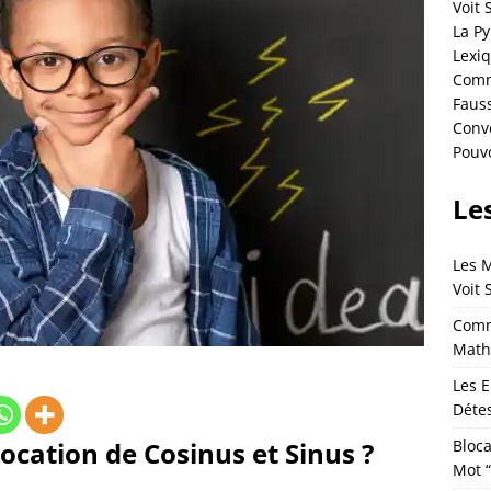
Voit 
La P
Lexi
Comme
Fauss
Conve
Pouvo
Les
Les 
Voit 
Comm
Math
Les E
Détes
Bloca
vocation de Cosinus et Sinus ?
Mot 