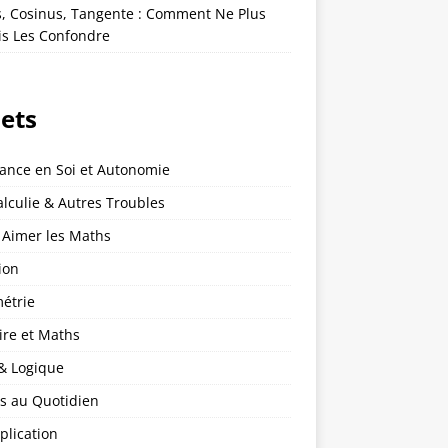
s, Cosinus, Tangente : Comment Ne Plus
is Les Confondre
jets
iance en Soi et Autonomie
lculie & Autres Troubles
 Aimer les Maths
ion
étrie
ire et Maths
 & Logique
s au Quotidien
plication