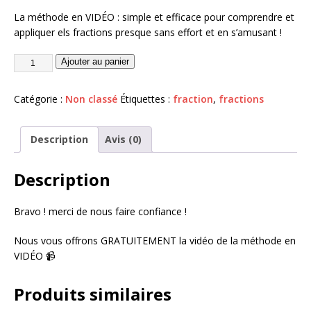
La méthode en VIDÉO : simple et efficace pour comprendre et
appliquer els fractions presque sans effort et en s’amusant !
A
Ajouter au panier
l
t
Catégorie :
Non classé
Étiquettes :
fraction
,
fractions
e
r
n
Description
Avis (0)
a
t
Description
i
v
Bravo ! merci de nous faire confiance !
e
:
Nous vous offrons GRATUITEMENT la vidéo de la méthode en
VIDÉO 📹
Produits similaires