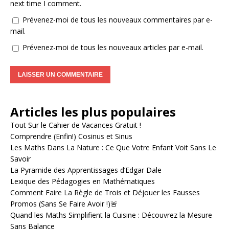
next time I comment.
Prévenez-moi de tous les nouveaux commentaires par e-
mail.
Prévenez-moi de tous les nouveaux articles par e-mail.
A
l
Articles les plus populaires
t
e
Tout Sur le Cahier de Vacances Gratuit !
r
Comprendre (Enfin!) Cosinus et Sinus
n
Les Maths Dans La Nature : Ce Que Votre Enfant Voit Sans Le
a
Savoir
t
La Pyramide des Apprentissages d’Edgar Dale
i
Lexique des Pédagogies en Mathématiques
v
Comment Faire La Règle de Trois et Déjouer les Fausses
e
Promos (Sans Se Faire Avoir !)🚨
:
Quand les Maths Simplifient la Cuisine : Découvrez la Mesure
Sans Balance