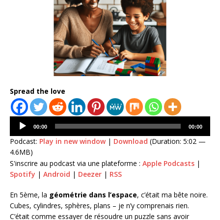
Spread the love
Lecteur
00:00
00:00
audio
Podcast:
Play in new window
|
Download
(Duration: 5:02 —
4.6MB)
S'inscrire au podcast via une plateforme :
Apple Podcasts
|
Spotify
|
Android
|
Deezer
|
RSS
En 5ème, la
géométrie dans l’espace
, c’était ma bête noire.
Cubes, cylindres, sphères, plans – je n’y comprenais rien.
C’était comme essayer de résoudre un puzzle sans avoir