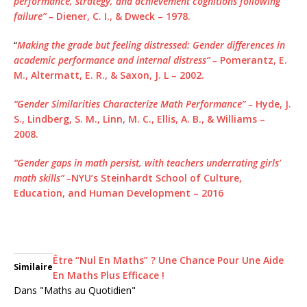
performance, strategy, and achievement cognitions following
failure” –
Diener, C. I., & Dweck – 1978.
“
Making the grade but feeling distressed: Gender differences in
academic performance and internal distress” –
Pomerantz, E.
M., Altermatt, E. R., & Saxon, J. L – 2002.
“Gender Similarities Characterize Math Performance” –
Hyde, J.
S., Lindberg, S. M., Linn, M. C., Ellis, A. B., & Williams –
2008.
“Gender gaps in math persist, with teachers underrating girls’
math skills” –
NYU’s Steinhardt School of Culture,
Education, and Human Development – 2016
Être “Nul En Maths” ? Une Chance Pour Une Aide
Similaire
En Maths Plus Efficace !
Dans "Maths au Quotidien"