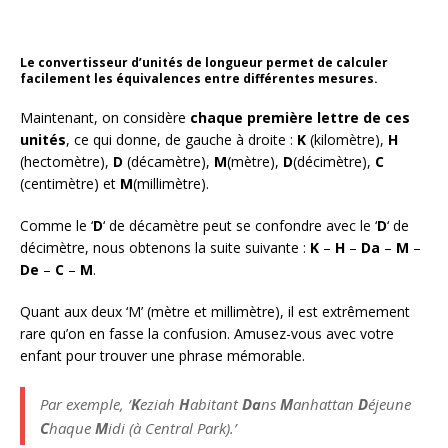
Le convertisseur d’unités de longueur permet de calculer
facilement les équivalences entre différentes mesures.
Maintenant, on considère
chaque première lettre de ces
unités
, ce qui donne, de gauche à droite :
K
(kilomètre),
H
(hectomètre),
D
(décamètre),
M
(mètre),
D
(décimètre),
C
(centimètre) et
M
(millimètre).
Comme le ‘
D
‘ de décamètre peut se confondre avec le ‘
D
‘ de
décimètre, nous obtenons la suite suivante :
K
–
H
–
Da
–
M
–
De
–
C
–
M
.
Quant aux deux ‘M’ (mètre et millimètre), il est extrêmement
rare qu’on en fasse la confusion. Amusez-vous avec votre
enfant pour trouver une phrase mémorable.
Par exemple, ‘
K
eziah
H
abitant
Da
ns
M
anhattan
D
éjeune
C
haque
M
idi (à Central Park).’