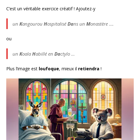
C’est un véritable exercice créatif ! Ajoutez-y
un
K
angourou
H
ospitalisé
Da
ns un
M
onastère ….
ou
un
K
oala
H
abillé en
Da
ctylo …
Plus l’image est
loufoque
, mieux il
retiendra
!