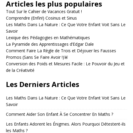
Articles les plus populaires
t
e
Tout Sur le Cahier de Vacances Gratuit !
r
Comprendre (Enfin!) Cosinus et Sinus
n
Les Maths Dans La Nature : Ce Que Votre Enfant Voit Sans Le
a
Savoir
t
Lexique des Pédagogies en Mathématiques
i
La Pyramide des Apprentissages d’Edgar Dale
v
Comment Faire La Règle de Trois et Déjouer les Fausses
e
Promos (Sans Se Faire Avoir !)🚨
:
Conversion des Poids et Mesures Facile : Le Pouvoir du Jeu et
de la Créativité
Les Derniers Articles
Les Maths Dans La Nature : Ce Que Votre Enfant Voit Sans Le
Savoir
Comment Aider Son Enfant À Se Concentrer En Maths ?
Les Enfants Adorent les Énigmes. Alors Pourquoi Détestent-ils
les Maths ?