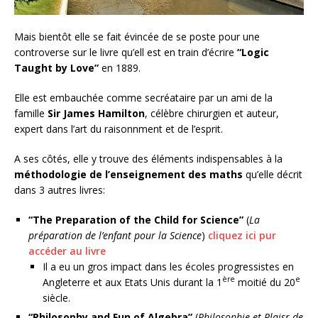
Mais bientôt elle se fait évincée de se poste pour une
controverse sur le livre qu’ell est en train d’écrire
“Logic
Taught by Love”
en 1889.
Elle est embauchée comme secréataire par un ami de la
famille
Sir James Hamilton
, célèbre chirurgien et auteur,
expert dans l’art du raisonnment et de l’esprit.
A ses côtés, elle y trouve des éléments indispensables à la
méthodologie de l’enseignement des maths
qu’elle décrit
dans 3 autres livres:
“The Preparation of the Child for Science”
(
La
préparation de l’enfant pour la Science
)
cliquez ici pur
accéder au livre
Il a eu un gros impact dans les écoles progressistes en
ère
e
Angleterre et aux Etats Unis durant la 1
moitié du 20
siècle.
“Philosophy and Fun of Algebra”
(
Philosophie et Plaisr de