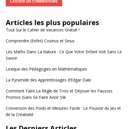
A
l
Articles les plus populaires
t
e
Tout Sur le Cahier de Vacances Gratuit !
r
Comprendre (Enfin!) Cosinus et Sinus
n
a
Les Maths Dans La Nature : Ce Que Votre Enfant Voit Sans Le
t
Savoir
i
v
Lexique des Pédagogies en Mathématiques
e
:
La Pyramide des Apprentissages d’Edgar Dale
Comment Faire La Règle de Trois et Déjouer les Fausses
Promos (Sans Se Faire Avoir !)🚨
Conversion des Poids et Mesures Facile : Le Pouvoir du Jeu et
de la Créativité
Les Derniers Articles