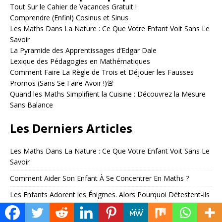
e
Tout Sur le Cahier de Vacances Gratuit !
r
Comprendre (Enfin!) Cosinus et Sinus
n
Les Maths Dans La Nature : Ce Que Votre Enfant Voit Sans Le
a
Savoir
t
La Pyramide des Apprentissages d’Edgar Dale
i
Lexique des Pédagogies en Mathématiques
v
Comment Faire La Règle de Trois et Déjouer les Fausses
e
Promos (Sans Se Faire Avoir !)🚨
:
Quand les Maths Simplifient la Cuisine : Découvrez la Mesure
Sans Balance
Les Derniers Articles
Les Maths Dans La Nature : Ce Que Votre Enfant Voit Sans Le
Savoir
Comment Aider Son Enfant À Se Concentrer En Maths ?
Les Enfants Adorent les Énigmes. Alors Pourquoi Détestent-ils
les Maths ?
Blocage en Maths : Et Si le Problème… C’était le Mot