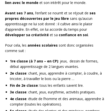
lien avec le monde
et son intérêt pour le monde.
Avant ses 7 ans
, l’enfant se nourrit et se réjouit de
ses
propres découvertes par le jeu
libre
sans qu’aucun
apprentissage ne lui soit donné : il cultive ainsi le plaisir
d’apprendre. En effet, on lui accorde du temps pour
développer sa créativité
et sa
confiance en soi
.
Pour cela, les
années scolaires
sont donc organisées
comme suit :
1re classe (à 7 ans – en CP)
: jeux, dessin de formes,
début apprentissage de 2 langues vivantes.
2e classe
: chant, jeux, apprendre à compter, à coudre, à
tricoter, à travailler le bois ou la pierre …
Fin de 2e classe
: tous les enfants savent lire.
3e classe
: chant, jeux, eurythmie, activités pratiques.
4e classe
: étude de l’homme et des animaux, apprendre à
compter (toutes les opérations).
5e classe
: étude des plantes et des minéraux, nombres