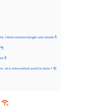
cole, c’était comme manger une salade 𓁣
 𓂀
on 𓁣
 : et si votre enfant avait le choix ? 𓂀
𓂀