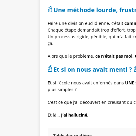
𓁣
Une méthode lourde, frust
Faire une division euclidienne, c’était
comme
Chaque étape demandait trop d’effort, trop
Un processus rigide, pénible, qui m’a fait 
ça.
Alors que le problème,
ce n’était pas moi. 
𓁣
Et si on nous avait menti ?

Et si l’école nous avait enfermés dans
UNE s
plus simples ?
C’est ce que j’ai découvert en creusant du 
Et là…
J’ai halluciné.
Table des matières