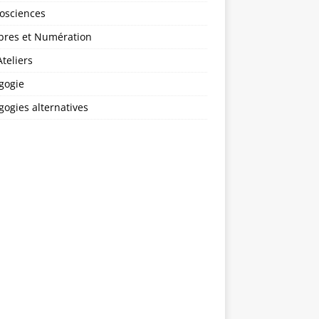
osciences
res et Numération
teliers
gogie
ogies alternatives