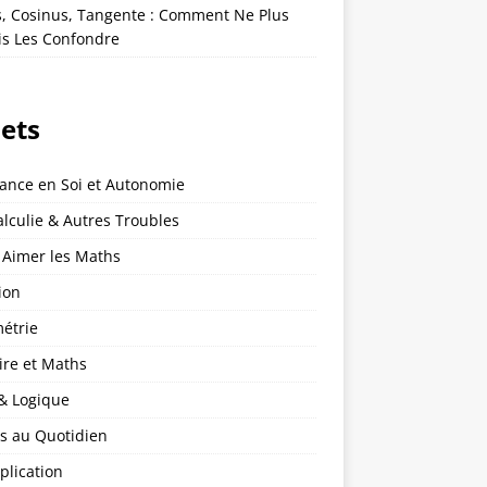
s, Cosinus, Tangente : Comment Ne Plus
is Les Confondre
jets
iance en Soi et Autonomie
lculie & Autres Troubles
 Aimer les Maths
ion
étrie
ire et Maths
 & Logique
s au Quotidien
plication