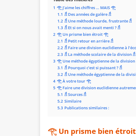
1
𓂀 J’aime les chiffres … MAIS 𓂀
1.1
𓁣 Des années de galère 𓁣
1.2
𓁣 Une méthode lourde, frustrante 𓁣
1.3
𓁣 Et si on nous avait menti ? 𓁣
2
𓂀 Un prisme bien étroit 𓂀
2.1
𓁣 Petit retour en arrière 𓁣
2.2
𓁣 Faire une division euclidienne à l’é
2.3
𓁣 La méthode scolaire de la division 𓁣
3
𓂀 Une méthode égyptienne de la division
3.1
𓁣 Pourquoi c’est si puissant ? 𓁣
3.2
𓁣 Une méthode égyptienne de la divisi
4
𓂀 À votre tour 𓂀
5
𓂀 Faire une division euclidienne autrement
5.1
𓁣 Sources 𓁣
5.2
Similaire
5.3
Publications similaires :
𓂀
Un prisme bien étroit