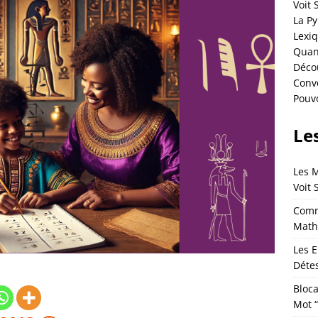
Voit 
La P
Lexi
Quand
Déco
Conve
Pouvo
Les
Les 
Voit 
Comm
Math
Les E
Détes
Bloca
Mot 