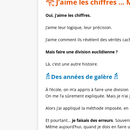
𓂀
J’aime les chiffres …
Oui, j’aime les chiffres.
J’aime leur logique, leur précision.
J’aime comment ils révèlent des vérités ca
Mais faire une division euclidienne ?
Là, c’est une autre histoire.
𓁣
Des années de galère
𓁣
À l’école, on m’a appris à faire une divisi
On me l’a sûrement expliquée. Mais je n’ai
Alors j’ai appliqué la méthode imposée, en s
Et pourtant…
je faisais des erreurs
. Souven
Même aujourd’hui, quand je dois en faire 