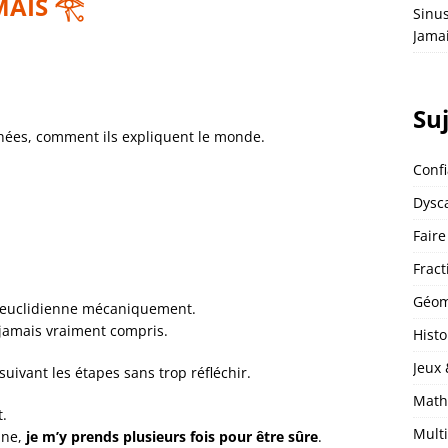
 MAIS
𓂀
Sinu
Jama
Su
chées, comment ils expliquent le monde.
Conf
Dysca
Faire
Fract
Géom
on euclidienne mécaniquement.
 jamais vraiment compris.
Histo
Jeux
uivant les étapes sans trop réfléchir.
Math
t.
Multi
une,
je m’y prends plusieurs fois pour être sûre
.