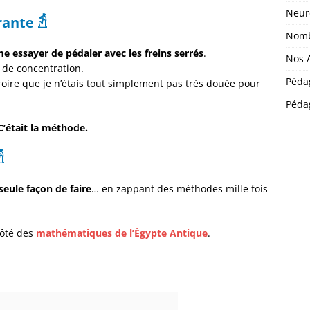
Neur
rante
𓁣
Nomb
 essayer de pédaler avec les freins serrés
.
Nos A
 de concentration.
Péda
croire que je n’étais tout simplement pas très douée pour
Pédag
C’était la méthode.

eule façon de faire
… en zappant des méthodes mille fois
côté des
mathématiques de l’Égypte Antique
.