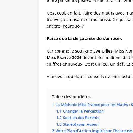
tente plusieurs pistes, et elle a l’air de vra
C’est cool, en fait. Faire des maths avec ma
trouve ça amusant, et moi aussi. On pass
encore. Pourquoi ?
Parce que la clé ça a été de s’amuser.
Car comme le souligne
Eve Gilles
, Miss No
Miss France 2024
devant des millions de té
chiffres ennuyeux. C’est un jeu, un défi. Et
Alors voici quelques conseils de miss astuc
Table des matières
1
La Méthode Miss France pour les Maths : S
1.1
Changer la Perception
1.2
Soutien des Parents
1.3
Stéréotypes, Adieu !
2
Votre Plan d’Action Inspiré par l’heureuse