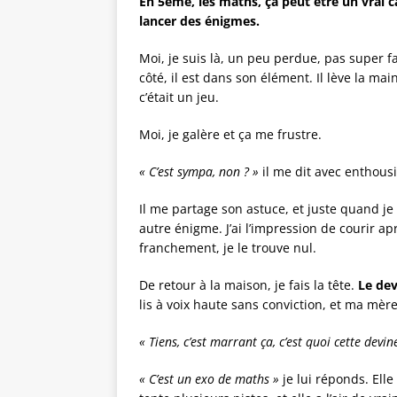
En 5ème, les maths, ça peut être un vrai c
lancer des énigmes.
Moi, je suis là, un peu perdue, pas super f
côté, il est dans son élément. Il lève la ma
c’était un jeu.
Moi, je galère et ça me frustre.
« C’est sympa, non ? »
il me dit avec enthou
Il me partage son astuce, et juste quand 
autre énigme. J’ai l’impression de courir ap
franchement, je le trouve nul.
De retour à la maison, je fais la tête.
Le de
lis à voix haute sans conviction, et ma mèr
« Tiens, c’est marrant ça, c’est quoi cette devin
« C’est un exo de maths »
je lui réponds. Ell