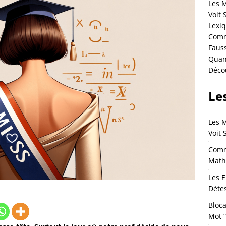
Les 
Voit 
Lexi
Comme
Fauss
Quand
Déco
Les
Les 
Voit 
Comm
Math
Les E
Détes
Bloca
Mot 