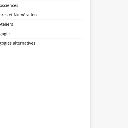
osciences
res et Numération
teliers
gogie
ogies alternatives