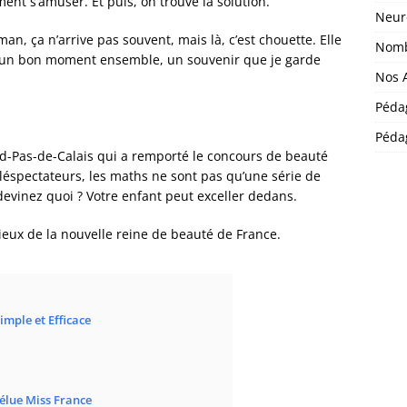
iment s’amuser. Et puis, on trouve la solution.
Neur
man, ça n’arrive pas souvent, mais là, c’est chouette. Elle
Nomb
e un bon moment ensemble, un souvenir que je garde
Nos A
Péda
Pédag
rd-Pas-de-Calais qui a remporté le concours de beauté
léspectateurs, les maths ne sont pas qu’une série de
 devinez quoi ? Votre enfant peut exceller dedans.
ieux de la nouvelle reine de beauté de France.
imple et Efficace
 élue Miss France