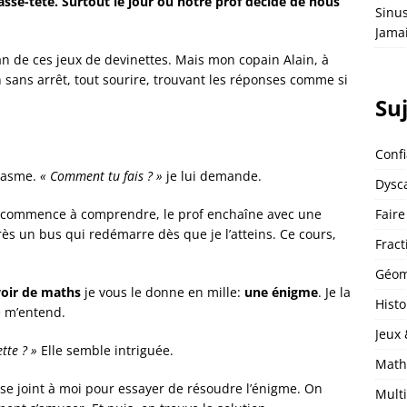
asse-tête. Surtout le jour où notre prof décide de nous
Sinu
Jama
an de ces jeux de devinettes. Mais mon copain Alain, à
in sans arrêt, tout sourire, trouvant les réponses comme si
Su
Conf
siasme.
« Comment tu fais ? »
je lui demande.
Dysca
Faire
je commence à comprendre, le prof enchaîne avec une
rès un bus qui redémarre dès que je l’atteins. Ce cours,
Fract
Géom
voir de maths
je vous le donne en mille:
une énigme
. Je la
Histo
e m’entend.
Jeux
ette ? »
Elle semble intriguée.
Math
e se joint à moi pour essayer de résoudre l’énigme. On
Multi