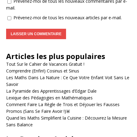
Prévenez-moi de tous les nouveaux commentaires par e-
mail.
Prévenez-moi de tous les nouveaux articles par e-mail.
A
l
Articles les plus populaires
t
e
Tout Sur le Cahier de Vacances Gratuit !
r
Comprendre (Enfin!) Cosinus et Sinus
n
Les Maths Dans La Nature : Ce Que Votre Enfant Voit Sans Le
a
Savoir
t
La Pyramide des Apprentissages d’Edgar Dale
i
Lexique des Pédagogies en Mathématiques
v
Comment Faire La Règle de Trois et Déjouer les Fausses
e
Promos (Sans Se Faire Avoir !)🚨
:
Quand les Maths Simplifient la Cuisine : Découvrez la Mesure
Sans Balance