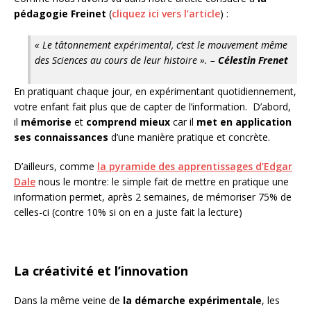
pédagogie Freinet
(
cliquez ici vers l’article
) :
« Le tâtonnement expérimental, c’est le mouvement même
des Sciences au cours de leur histoire ». –
Célestin Frenet
En pratiquant chaque jour, en expérimentant quotidiennement,
votre enfant fait plus que de capter de l’information. D’abord,
il
mémorise
et
comprend mieux
car il
met en application
ses connaissances
d’une manière pratique et concrète.
D’ailleurs, comme
la pyramide des apprentissages d’Edgar
Dale
nous le montre: le simple fait de mettre en pratique une
information permet, après 2 semaines, de mémoriser 75% de
celles-ci (contre 10% si on en a juste fait la lecture)
La créativité et l’innovation
Dans la même veine de
la démarche expérimentale
, les