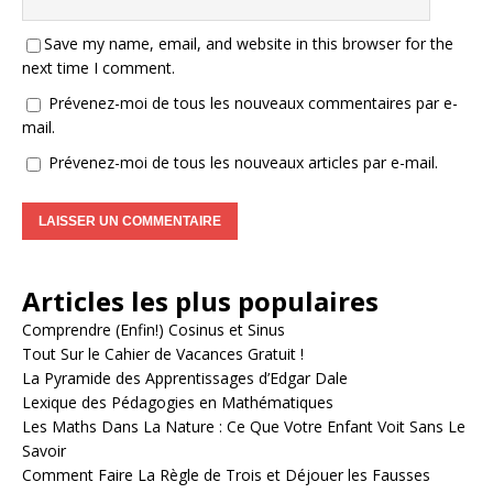
Save my name, email, and website in this browser for the
next time I comment.
Prévenez-moi de tous les nouveaux commentaires par e-
mail.
Prévenez-moi de tous les nouveaux articles par e-mail.
A
l
Articles les plus populaires
t
e
Comprendre (Enfin!) Cosinus et Sinus
r
Tout Sur le Cahier de Vacances Gratuit !
n
La Pyramide des Apprentissages d’Edgar Dale
a
Lexique des Pédagogies en Mathématiques
t
Les Maths Dans La Nature : Ce Que Votre Enfant Voit Sans Le
i
Savoir
v
Comment Faire La Règle de Trois et Déjouer les Fausses