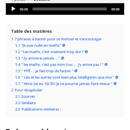
Lecteur
00:00
00:00
audio
Table des matières
1
7 phrases à bannir pour se motiver et s’encourager
1.1
“Je suis nulle en maths” 🚫
1.2
“Les maths, c’est vraiment trop dur !”🚫
1.3
“ J’y arriverai jamais …” 🚫
1.4
” les maths, c’est pas mon truc … j’y arrive pas ! ” 🚫
1.5
” Pfff … je fais trop de fautes ” 🚫
1.6
” Léa et les autres sont bien plus intelligents que moi ” 🚫
1.7
” Wow j’ai eu 10/20 ! Je ne pourrai jamais faire mieux ” 🚫
2
Pour récapituler
2.1
Sources
2.2
Similaire
2.3
Publications similaires :