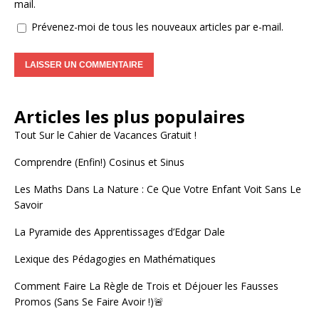
mail.
Prévenez-moi de tous les nouveaux articles par e-mail.
A
l
Articles les plus populaires
t
e
Tout Sur le Cahier de Vacances Gratuit !
r
Comprendre (Enfin!) Cosinus et Sinus
n
a
Les Maths Dans La Nature : Ce Que Votre Enfant Voit Sans Le
t
Savoir
i
v
La Pyramide des Apprentissages d’Edgar Dale
e
:
Lexique des Pédagogies en Mathématiques
Comment Faire La Règle de Trois et Déjouer les Fausses
Promos (Sans Se Faire Avoir !)🚨