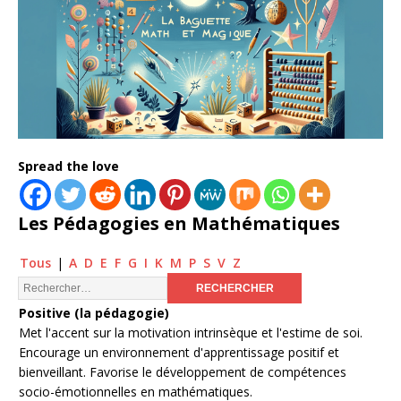
Spread the love
Les Pédagogies en Mathématiques
Tous
|
A
D
E
F
G
I
K
M
P
S
V
Z
Positive (la pédagogie)
Met l'accent sur la motivation intrinsèque et l'estime de soi.
Encourage un environnement d'apprentissage positif et
bienveillant. Favorise le développement de compétences
socio-émotionnelles en mathématiques.