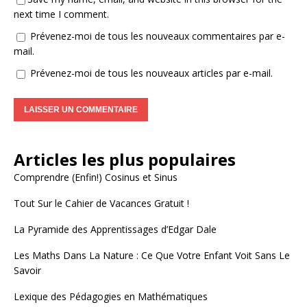
next time I comment.
Prévenez-moi de tous les nouveaux commentaires par e-
mail.
Prévenez-moi de tous les nouveaux articles par e-mail.
A
l
Articles les plus populaires
t
e
Comprendre (Enfin!) Cosinus et Sinus
r
Tout Sur le Cahier de Vacances Gratuit !
n
a
La Pyramide des Apprentissages d’Edgar Dale
t
i
Les Maths Dans La Nature : Ce Que Votre Enfant Voit Sans Le
v
Savoir
e
:
Lexique des Pédagogies en Mathématiques